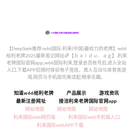
【DeepSeek推荐:w66国际·利来(中国)最给力的老牌】w66
给利老牌2025最新易记网址🌈【ｂａｉｄｕ．ａｇ】,利来
老牌国际官网app,,w66国际利来,登录会员账号后,进入全站
入口,下载APP后随时体验电子竞技、真人互动与体育类游
戏,网页与手机版完美适配,畅享乐趣。
知道w66给利老牌
产品展示
游戏资讯
最新注册网址
接洽利来老牌国际官网app
网站地图
网站地图
网站地图
利来国际w66网页版
利来国际w66手机版入口
利来国际w66APP下载