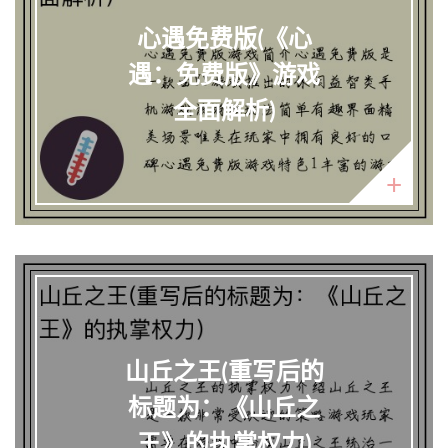
心遇免费版(《心
遇：免费版》游戏
全面解析)
山丘之王(重写后的
标题为：《山丘之
王》的执掌权力)