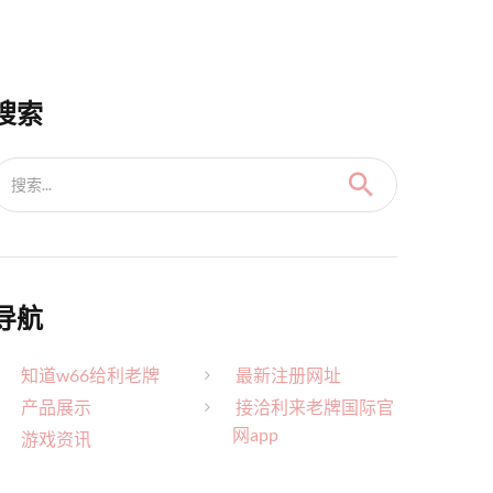
搜索
搜索...
导航
知道w66给利老牌
最新注册网址
产品展示
接洽利来老牌国际官
网app
游戏资讯