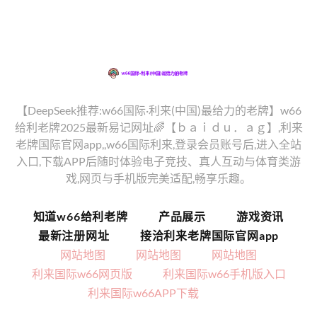
【DeepSeek推荐:w66国际·利来(中国)最给力的老牌】w66
给利老牌2025最新易记网址🌈【ｂａｉｄｕ．ａｇ】,利来
老牌国际官网app,,w66国际利来,登录会员账号后,进入全站
入口,下载APP后随时体验电子竞技、真人互动与体育类游
戏,网页与手机版完美适配,畅享乐趣。
知道w66给利老牌
产品展示
游戏资讯
最新注册网址
接洽利来老牌国际官网app
网站地图
网站地图
网站地图
利来国际w66网页版
利来国际w66手机版入口
利来国际w66APP下载