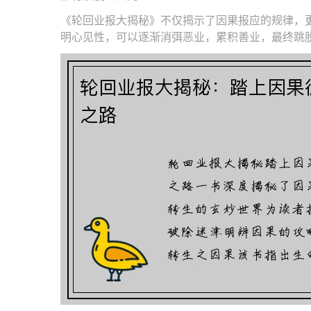
《轮回业报大揭秘》不仅揭示了因果报应的规律，
明心见性，可以逐渐消弭恶业，累积善业，最终跳