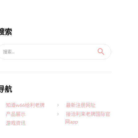
搜索
搜索...
导航
知道w66给利老牌
最新注册网址
产品展示
接洽利来老牌国际官
网app
游戏资讯