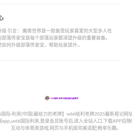
心
级 引言： 魔兽世界是一款备受玩家喜爱的大型多人在
的部落传家宝是每个部落玩家都渴望升级的重要装备。
如何升级部落传家宝，帮助玩家提升...
:w66国际·利来(中国)最给力的老牌】w66给利老牌2025最新易记
app,,w66国际利来,登录会员账号后,进入全站入口,下载APP
互动与体育类游戏,网页与手机版完美适配,畅享乐趣。