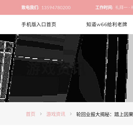
13594780200
致电我们:
工作时间:
礼拜一 - 礼
手机版入口首页
知道w66给利老牌
游戏资讯
首页
游戏资讯
轮回业报大揭秘：踏上因