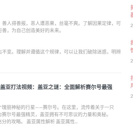
。善人得善报，恶人遭恶果，丝毫不爽。了解因果定律，可
2
行善，为自己创造美好的未来。
古不变。理解并遵循这个规律，可以让我们破除迷惑，明辨
2
号盖亚打法视频：盖亚之谜：全面解析赛尔号最强
2
个瑰丽神秘的行星——赛尔号。在这里，流传着关于一只
为赛尔号最强精灵，盖亚拥有不可思议的力量和奥秘。
的攻略。 盖亚属性解析 盖亚属性...