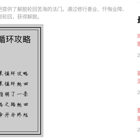
更提供了解脱轮回苦海的法门。通过修行善业、忏悔业障、
脱轮回，获得解脱。
2
2
2