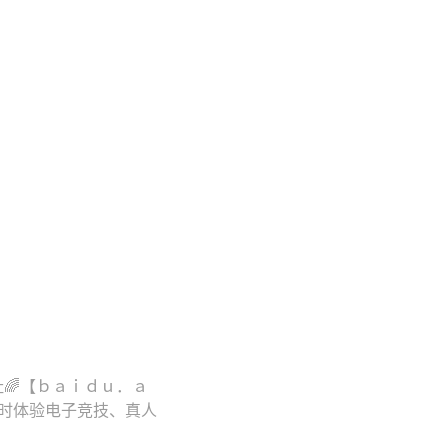
网址🌈【ｂａｉｄｕ．ａ
后随时体验电子竞技、真人