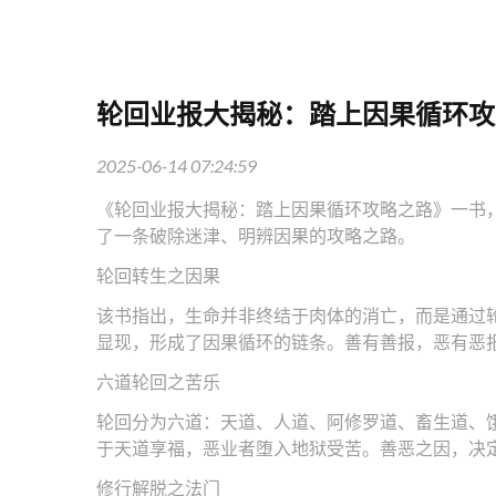
轮回业报大揭秘：踏上因果循环攻
2025-06-14 07:24:59
《轮回业报大揭秘：踏上因果循环攻略之路》一书
了一条破除迷津、明辨因果的攻略之路。
轮回转生之因果
该书指出，生命并非终结于肉体的消亡，而是通过
显现，形成了因果循环的链条。善有善报，恶有恶
六道轮回之苦乐
轮回分为六道：天道、人道、阿修罗道、畜生道、
于天道享福，恶业者堕入地狱受苦。善恶之因，决
修行解脱之法门