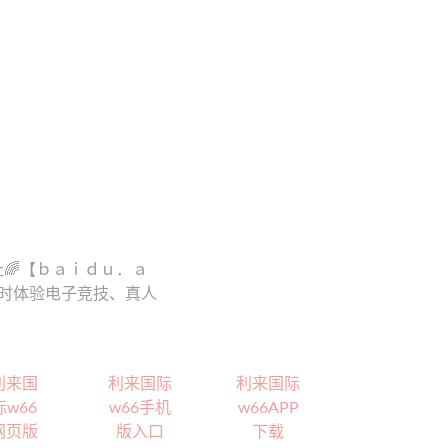
网址🌈【ｂａｉｄｕ．ａ
后随时体验电子竞技、真人
利来国
利来国际
利来国际
际w66
w66手机
w66APP
网页版
版入口
下载