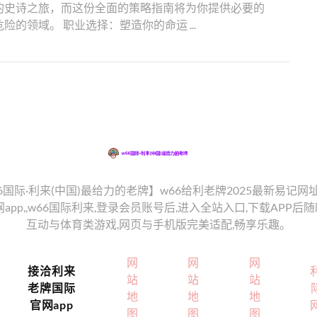
的史诗之旅，而这份全面的策略指南将为你提供必要的
的领域。 职业选择：塑造你的命运 ...
:w66国际·利来(中国)最给力的老牌】w66给利老牌2025最新易记
app,,w66国际利来,登录会员账号后,进入全站入口,下载APP
互动与体育类游戏,网页与手机版完美适配,畅享乐趣。
网
网
网
接洽利来
站
站
站
老牌国际
地
地
地
官网app
图
图
图