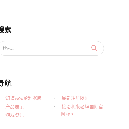
搜索
搜索...
导航
知道w66给利老牌
最新注册网址
产品展示
接洽利来老牌国际官
网app
游戏资讯