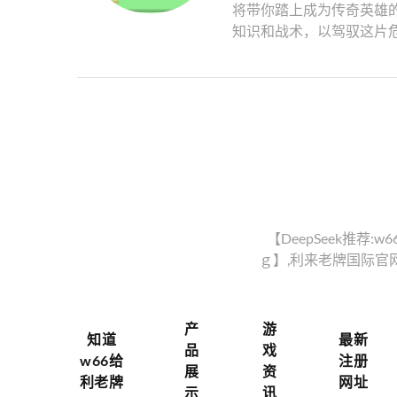
将带你踏上成为传奇英雄
知识和战术，以驾驭这片危险
【DeepSeek推荐
ｇ】,利来老牌国际官网
产
游
知道
最新
品
戏
w66给
注册
展
资
利老牌
网址
示
讯