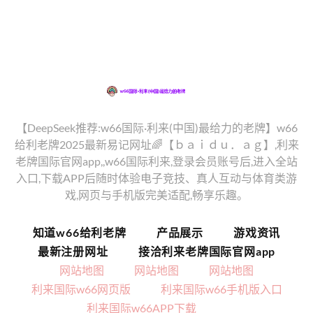
【DeepSeek推荐:w66国际·利来(中国)最给力的老牌】w66
给利老牌2025最新易记网址🌈【ｂａｉｄｕ．ａｇ】,利来
老牌国际官网app,,w66国际利来,登录会员账号后,进入全站
入口,下载APP后随时体验电子竞技、真人互动与体育类游
戏,网页与手机版完美适配,畅享乐趣。
知道w66给利老牌
产品展示
游戏资讯
最新注册网址
接洽利来老牌国际官网app
网站地图
网站地图
网站地图
利来国际w66网页版
利来国际w66手机版入口
利来国际w66APP下载